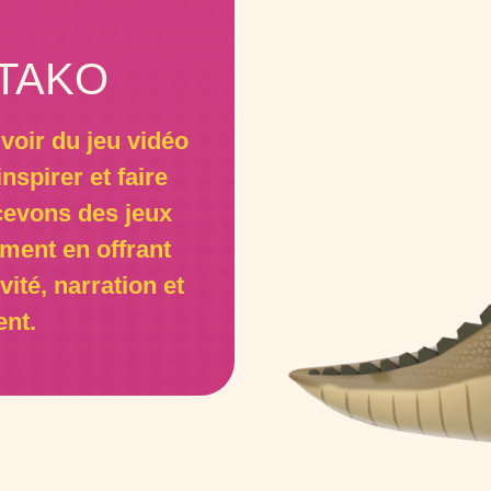
 TAKO
oir du jeu vidéo
spirer et faire
cevons des jeux
ement en offrant
ité, narration et
nt.