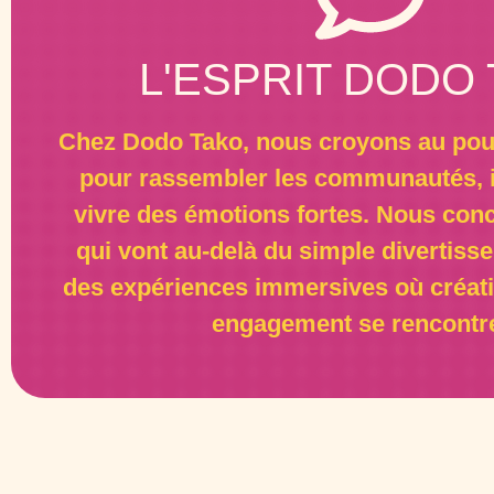
L'ESPRIT DODO
Chez Dodo Tako, nous croyons au pouv
pour rassembler les communautés, in
vivre des émotions fortes. Nous con
qui vont au-delà du simple divertiss
des expériences immersives où créativ
engagement se rencontre