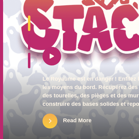
Le Royaume est en danger ! Enfilez l
les moyens du bord. Récupérez des b
des tourelles, des pièges et des mur
construire des bases solides et rep
Read More