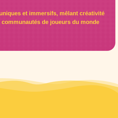
uniques et immersifs, mêlant créativité
des communautés de joueurs du monde