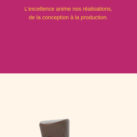
L’excellence anime nos réalisations,
de la conception à la production.