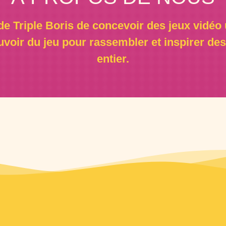
e Triple Boris de concevoir des jeux vidéo 
voir du jeu pour rassembler et inspirer 
entier.