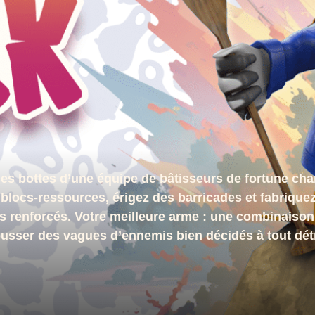
es bottes d’une équipe de bâtisseurs de fortune char
locs-ressources, érigez des barricades et fabrique
s renforcés. Votre meilleure arme : une combinaison d
ousser des vagues d’ennemis bien décidés à tout détr