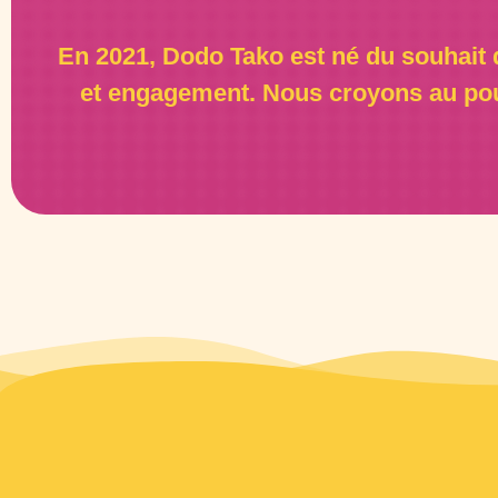
En 2021, Dodo Tako est né du souhait d
et engagement. Nous croyons au pou