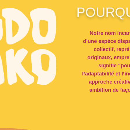
POURQU
Notre nom incarn
d’une espèce dispa
collectif, rep
originaux, emprei
signifie "po
l’adaptabilité et l’
approche créati
ambition de faç