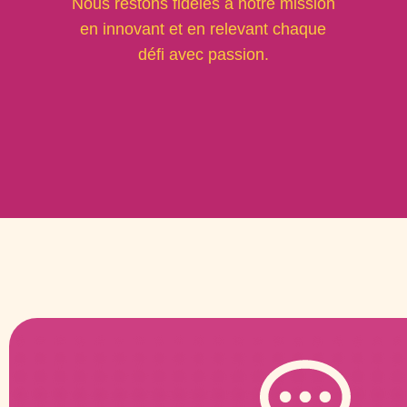
Nous restons fidèles à notre mission
en innovant et en relevant chaque
défi avec passion.